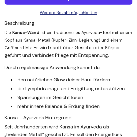
D
E
e
Weitere Bezahlmöglichkeiten
N
.
Beschreibung
r
.
Die
Kansa-Wand
ist ein traditionelles Ayurveda-Tool mit einem
.
P
Kopf aus Kansa-Metall (Kupfer-Zinn-Legierung) und einem
Er wird sanft über Gesicht oder Körper
Griff aus Holz.
r
geführt und verbindet Pflege mit Entspannung.
e
Durch regelmässige Anwendung kannst du:
i
den natürlichen Glow deiner Haut fördern
die Lymphdrainage und Entgiftung unterstützen
s
Spannungen im Gesicht lösen
mehr innere Balance & Erdung finden
Kansa – Ayurveda Hintergrund
Seit Jahrhunderten wird Kansa im Ayurveda als
„heilendes Metall“ geschätzt. Es soll den Energiefluss