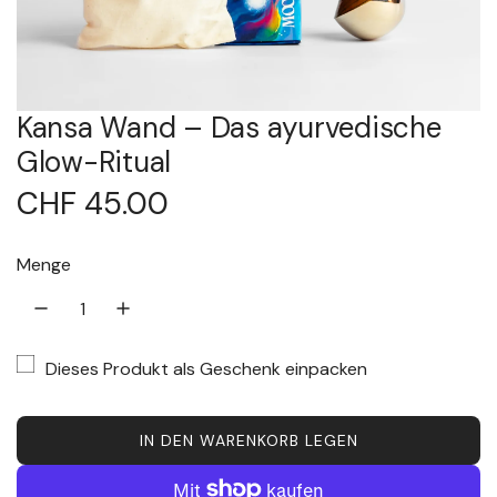
Kansa Wand – Das ayurvedische
Glow-Ritual
R
CHF 45.00
e
Menge
g
u
Dieses Produkt als Geschenk einpacken
l
ä
IN DEN WARENKORB LEGEN
L
A
r