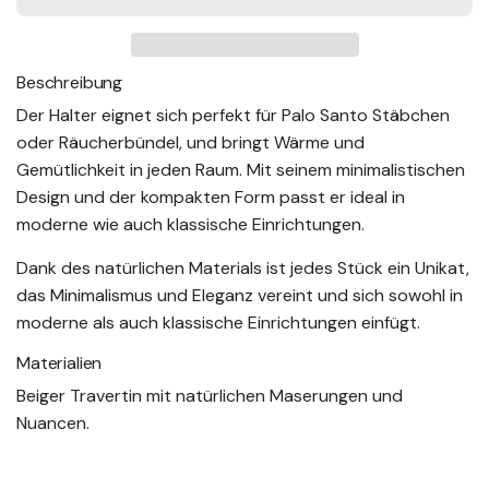
D
E
e
N
.
Beschreibung
r
.
Der Halter eignet sich perfekt für Palo Santo Stäbchen
.
P
oder Räucherbündel, und bringt Wärme und
Gemütlichkeit in jeden Raum. Mit seinem minimalistischen
r
Design und der kompakten Form passt er ideal in
moderne wie auch klassische Einrichtungen.
e
Dank des natürlichen Materials ist jedes Stück ein Unikat,
i
das Minimalismus und Eleganz vereint und sich sowohl in
moderne als auch klassische Einrichtungen einfügt.
s
Materialien
Beiger Travertin mit natürlichen Maserungen und
Nuancen.