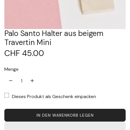
Palo Santo Halter aus beigem
Travertin Mini
R
CHF 45.00
e
Menge
g
u
Dieses Produkt als Geschenk einpacken
l
ä
IN DEN WARENKORB LEGEN
L
A
r